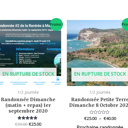
Le
Le
Plage
Promo !
Pro
prix
prix
de
initial
actuel
prix :
était :
est :
€25.0
€39.00.
€25.00.
à
€40.0
EN RUPTURE DE STOCK
EN RUPTURE DE STOCK
1/2 journée
1/2 journée
Randonnée Dimanche
Randonnée Petite Terr
(matin + repas) 1er
Dimanche 8 Octobre 20
septembre 2020
€
25.00
–
€
40.00
Note
0
€
39.00
€
25.00
Note
sur
Prochaine randonnée
5.00