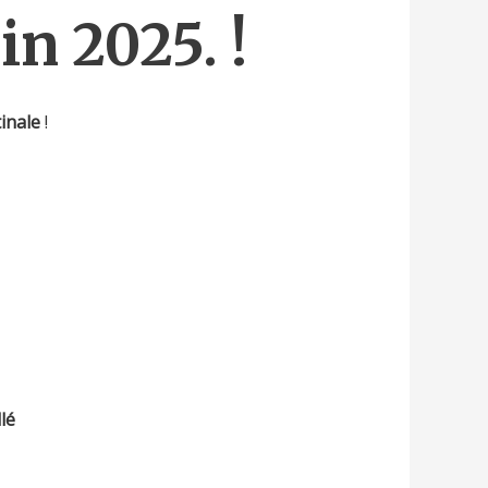
n 2025. !
inale
!
lé