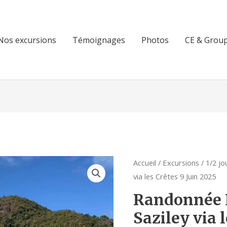
Nos excursions
Témoignages
Photos
CE & Group
quantité
Accueil
/
Excursions
/
1/2 jo
via les Crêtes 9 Juin 2025
de
Randonnée
Randonnée L
La
Saziley via l
pointe