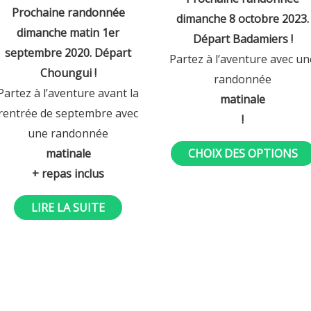
5
sur 5
Prochaine randonnée
dimanche 8 octobre 2023.
dimanche matin 1er
Départ Badamiers !
septembre 2020. Départ
Partez à l’aventure avec un
Choungui !
randonnée
Partez à l’aventure avant la
matinale
rentrée de septembre avec
!
une randonnée
matinale
CHOIX DES OPTIONS
+ repas inclus
LIRE LA SUITE