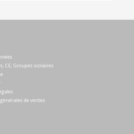
nnées
s, CE, Groupes scolaires
te
r
égales
 générales de ventes