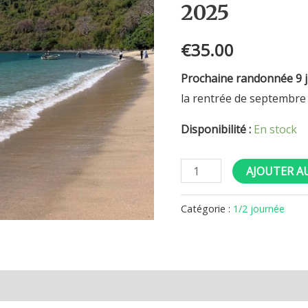
2025
de
Saziley
€
35.00
via
les
Prochaine randonnée 9 j
Crêtes
la rentrée de septembr
9
Disponibilité :
En stock
Juin
2025
AJOUTER A
Catégorie :
1/2 journée
mentaires
Avis (0)