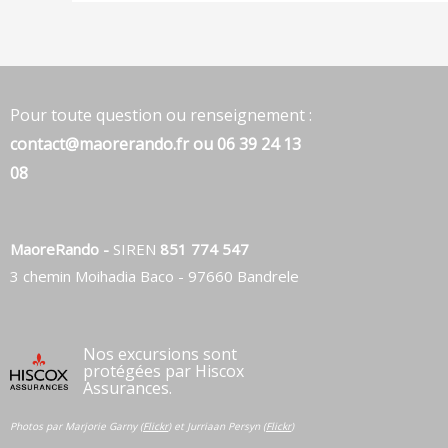
Pour toute question ou renseignement :
contact@maorerando.fr
ou
06 39 24 13
08
MaoreRando -
SIREN
851 774 547
3 chemin Moihadia Baco - 97660 Bandrele
Nos excursions sont
protégées par Hiscox
Assurances.
Photos par Marjorie Garny (
Flickr
) et Jurriaan Persyn (
Flickr
)