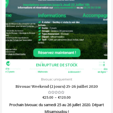
variations.
Les
options
peuvent
être
choisies
sur
la
page
du
EN RUPTURE DE STOCK
produit
Bivouac uniquement
Bivouac Weekend (2 jours) 25-26 juillet 2020
€
25.00
Note
–
€
120.00
0
sur
Prochain bivouac du samedi 25 au 26 juillet 2020. Départ
5
Mtsamoudou !