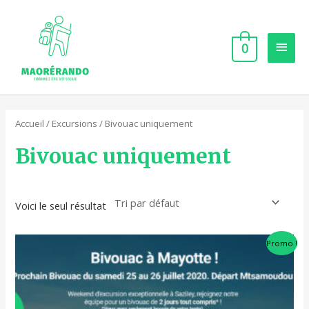
Aller
MEN
au
PRIN
contenu
0
Accueil
/
Excursions
/ Bivouac uniquement
Bivouac uniquement
Voici le seul résultat
Plage
Ce
Promo !
de
produit
prix :
€25.00
a
à
€120.00
plusieurs